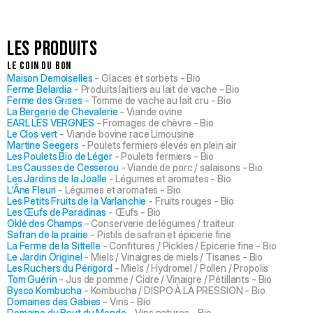
Les Produits
Le coin du bon
Maison Demoiselles
- Glaces et sorbets - Bio
Ferme Belardia
- Produits laitiers au lait de vache - Bio
Ferme des Grises
- Tomme de vache au lait cru - Bio
La Bergerie de Chevalerie
- Viande ovine
EARL LES VERGNES
- Fromages de chèvre - Bio
Le Clos vert
- Viande bovine race Limousine
Martine Seegers
- Poulets fermiers élevés en plein air
Les Poulets Bio de Léger
- Poulets fermiers - Bio
Les Causses de Cesserou
- Viande de porc / salaisons - Bio
Les Jardins de la Joalle
- Légumes et aromates - Bio
L'Âne Fleuri
- Légumes et aromates - Bio
Les Petits Fruits de la Varlanchie
- Fruits rouges - Bio
Les Œufs de Paradinas
- Œufs - Bio
Oklé des Champs
- Conserverie de légumes / traiteur
Safran de la prairie
- Pistils de safran et épicerie fine
La Ferme de la Sittelle
- Confitures / Pickles / Epicerie fine - Bio
Le Jardin Originel
- Miels / Vinaigres de miels / Tisanes - Bio
Les Ruchers du Périgord
- Miels / Hydromel / Pollen / Propolis
Tom Guérin
- Jus de pomme / Cidre / Vinaigre / Pétillants - Bio
Bysco Kombucha
- Kombucha /
DISPO À LA PRESSION
- Bio
Domaines des Gabies
- Vins - Bio
Domaine du Bout du Monde
- Vins natures - Bio