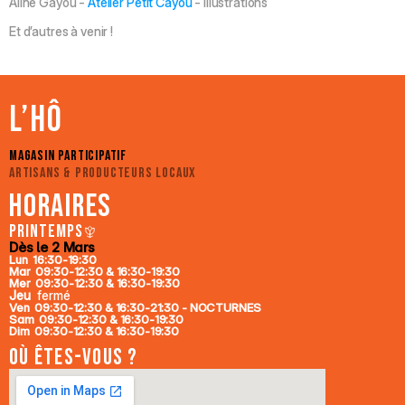
Aline Gayou -
Atelier Petit Cayou
- Illustrations
Et d’autres à venir !
L’Hô
Magasin participatif
Artisans & producteurs locaux
HORAIRES
Printemps
Dès le 2 Mars
Lun  16:30-19:30
Mar  09:30-12:30 & 16:30-19:30
Mer  09:30-12:30 & 16:30-19:30
Jeu
  fermé
Ven  09:30-12:30 & 16:30-21:30 - NOCTURNES
Sam  09:30-12:30 & 16:30-19:30
Dim  09:30-12:30 & 16:30-19:30
Où Êtes-vous ?