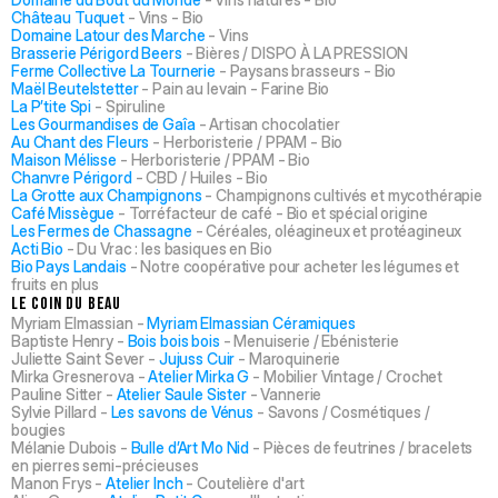
Château Tuquet
- Vins - Bio
Domaine Latour des Marche
- Vins
Brasserie Périgord Beers
- Bières /
DISPO À LA PRESSION
Ferme Collective La Tournerie
- Paysans brasseurs - Bio
Maël Beutelstetter
- Pain au levain - Farine Bio
La P’tite Spi
- Spiruline
Les Gourmandises de Gaîa
- Artisan chocolatier
Au Chant des Fleurs
- Herboristerie / PPAM - Bio
Maison Mélisse
- Herboristerie / PPAM - Bio
Chanvre Périgord
- CBD / Huiles - Bio
La Grotte aux Champignons
- Champignons cultivés et mycothérapie
Café Missègue
- Torréfacteur de café - Bio et spécial origine
Les Fermes de Chassagne
-
Céréales, oléagineux et protéagineux
Acti Bio
- Du Vrac : les basiques en Bio
Bio Pays Landais
- Notre coopérative pour acheter les légumes et
fruits en plus
Le coin du beau
Myriam Elmassian -
Myriam Elmassian
Céramiques
Baptiste Henry -
Bois bois bois
- Menuiserie / Ebénisterie
Juliette Saint Sever -
Jujuss Cuir
- Maroquinerie
Mirka Gresnerova -
Atelier Mirka G
- Mobilier Vintage / Crochet
Pauline Sitter -
Atelier Saule Sister
- Vannerie
Sylvie Pillard -
Les savons de Vénus
- Savons / Cosmétiques /
bougies
Mélanie Dubois -
Bulle d’Art Mo Nid
- Pièces de feutrines / bracelets
en pierres semi-précieuses
Manon Frys -
Atelier Inch
- Coutelière d'art