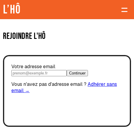
L’Hô
À propos
Rejoindre L'Hô
Produits
Précommande
Adhérer
Contact